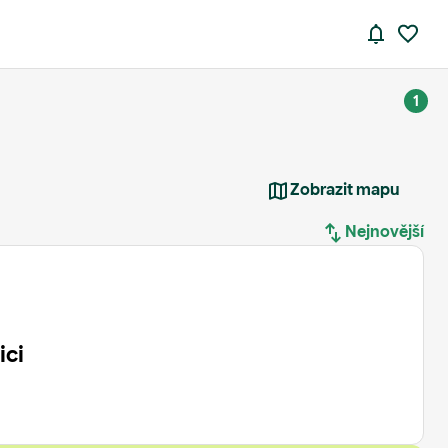
1
Zobrazit mapu
Nejnovější
Nejnovější
Nejstarší
ici
Nejdražší
Nejlevnější