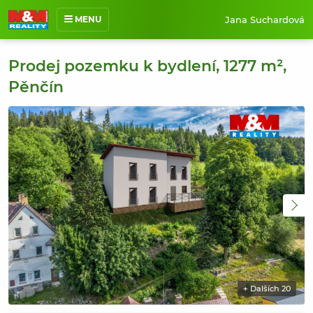
Jana Suchardová
MENU
O mně
Prodej pozemku k bydlení, 1277 m²,
Nabídka nemovitostí
Pěnčín
Prodané nemovitosti
Reference
Jak pracuji
Kontakt
+ Dalších 20