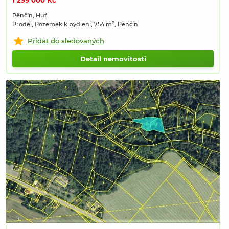
1 299 000 Kč
Pěnčín, Huť
Prodej, Pozemek k bydlení, 754 m², Pěnčín
Přidat do sledovaných
Detail nemovitosti