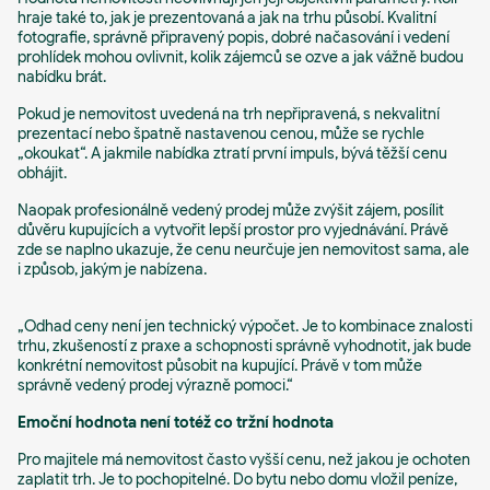
hraje také to, jak je prezentovaná a jak na trhu působí. Kvalitní
fotografie, správně připravený popis, dobré načasování i vedení
prohlídek mohou ovlivnit, kolik zájemců se ozve a jak vážně budou
nabídku brát.
Pokud je nemovitost uvedená na trh nepřipravená, s nekvalitní
prezentací nebo špatně nastavenou cenou, může se rychle
„okoukat“. A jakmile nabídka ztratí první impuls, bývá těžší cenu
obhájit.
Naopak profesionálně vedený prodej může zvýšit zájem, posílit
důvěru kupujících a vytvořit lepší prostor pro vyjednávání. Právě
zde se naplno ukazuje, že cenu neurčuje jen nemovitost sama, ale
i způsob, jakým je nabízena.
„Odhad ceny není jen technický výpočet. Je to kombinace znalosti
trhu, zkušeností z praxe a schopnosti správně vyhodnotit, jak bude
konkrétní nemovitost působit na kupující. Právě v tom může
správně vedený prodej výrazně pomoci.“
Emoční hodnota není totéž co tržní hodnota
Pro majitele má nemovitost často vyšší cenu, než jakou je ochoten
zaplatit trh. Je to pochopitelné. Do bytu nebo domu vložil peníze,