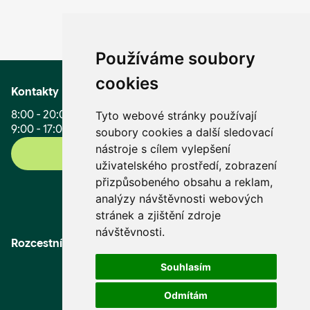
Používáme soubory
cookies
Kontakty
8:00 - 20:00 (Po - Pá)
Tyto webové stránky používají
9:00 - 17:00 (So, Ne, svátky)
soubory cookies a další sledovací
nástroje s cílem vylepšení
+420 296 399 006
uživatelského prostředí, zobrazení
přizpůsobeného obsahu a reklam,
info@mmreality.cz
analýzy návštěvnosti webových
stránek a zjištění zdroje
E-mail pro novináře
návštěvnosti.
Rozcestník
Souhlasím
Odmítám