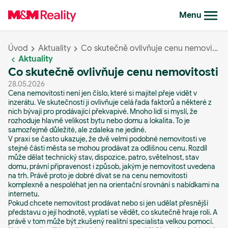
Menu
Úvod
Aktuality
Co skutečně ovlivňuje cenu nemovitosti
Aktuality
Co skutečně ovlivňuje cenu nemovitosti
28.05.2026
Cena nemovitosti není jen číslo, které si majitel přeje vidět v
inzerátu. Ve skutečnosti ji ovlivňuje celá řada faktorů a některé z
nich bývají pro prodávající překvapivé. Mnoho lidí si myslí, že
rozhoduje hlavně velikost bytu nebo domu a lokalita. To je
samozřejmě důležité, ale zdaleka ne jediné.
V praxi se často ukazuje, že dvě velmi podobné nemovitosti ve
stejné části města se mohou prodávat za odlišnou cenu. Rozdíl
může dělat technický stav, dispozice, patro, světelnost, stav
domu, právní připravenost i způsob, jakým je nemovitost uvedena
na trh. Právě proto je dobré dívat se na cenu nemovitosti
komplexně a nespoléhat jen na orientační srovnání s nabídkami na
internetu.
Pokud chcete nemovitost prodávat nebo si jen udělat přesnější
představu o její hodnotě, vyplatí se vědět, co skutečně hraje roli. A
právě v tom může být zkušený realitní specialista velkou pomocí.