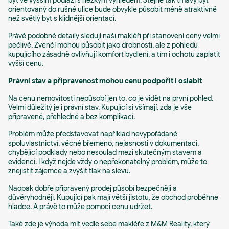
byt ve vyšším podlaží s hezkým výhledem. Stejně tak tmavý byt
orientovaný do rušné ulice bude obvykle působit méně atraktivně
než světlý byt s klidnější orientací.
Právě podobné detaily sledují naši makléři při stanovení ceny velmi
pečlivě. Zvenčí mohou působit jako drobnosti, ale z pohledu
kupujícího zásadně ovlivňují komfort bydlení, a tím i ochotu zaplatit
vyšší cenu.
Právní stav a připravenost mohou cenu podpořit i oslabit
Na cenu nemovitosti nepůsobí jen to, co je vidět na první pohled.
Velmi důležitý je i právní stav. Kupující si všímají, zda je vše
připravené, přehledné a bez komplikací.
Problém může představovat například nevypořádané
spoluvlastnictví, věcné břemeno, nejasnosti v dokumentaci,
chybějící podklady nebo nesoulad mezi skutečným stavem a
evidencí. I když nejde vždy o nepřekonatelný problém, může to
znejistit zájemce a zvýšit tlak na slevu.
Naopak dobře připravený prodej působí bezpečněji a
důvěryhodněji. Kupující pak mají větší jistotu, že obchod proběhne
hladce. A právě to může pomoci cenu udržet.
Také zde je výhoda mít vedle sebe makléře z M&M Reality, který