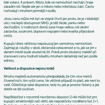
lidé vybaví. A právem. Místo, kde se nemovitost nachází, hraje
zásadní roli. Nejde ale jen o město nebo městskou část. Často
rozhodují i mnohem jemnější rozdíly.
Jinou cenu může mít byt ve stejné čtvrti jen proto, že je v klidnější
ulici, má lepší dostupnost MHD, je blíž škole, parku nebo
obchodům. U rodinných domů zase hraje velkou roli okolní
zástavba, soukromí, dopravní napojení nebo kvalita příjezdové
cesty.
Kupující dnes většinou neposuzují jen samotnou nemovitost.
Zajímají je i služby v okolí, občanská vybavenost a to, jak se jim v
daném místě bude skutečně žít. Právě proto zkušený makléř při
stanovení ceny hodnotí lokalitu mnohem detailněji než jen podle
adresy.
Velikost a dispozice nejsou totéž
Mnoho majitelů automaticky předpokládá, že čím více metrů
čtverečních, tím vyšší cena. Ve většině případů to platí, ale není to
celé. Důležitá je také dispozice, tedy to, jak je prostor řešený a jak
dobře se dá využívat.
Například byt s rozumně navrženou dispozicí 2+kk může být pro
kupující atraktivnější než větší, ale neprakticky rozdělený byt 2+1.