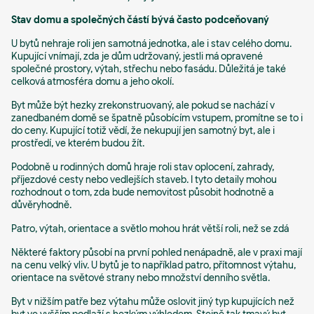
Stav domu a společných částí bývá často podceňovaný
U bytů nehraje roli jen samotná jednotka, ale i stav celého domu.
Kupující vnímají, zda je dům udržovaný, jestli má opravené
společné prostory, výtah, střechu nebo fasádu. Důležitá je také
celková atmosféra domu a jeho okolí.
Byt může být hezky zrekonstruovaný, ale pokud se nachází v
zanedbaném domě se špatně působícím vstupem, promítne se to i
do ceny. Kupující totiž vědí, že nekupují jen samotný byt, ale i
prostředí, ve kterém budou žít.
Podobně u rodinných domů hraje roli stav oplocení, zahrady,
příjezdové cesty nebo vedlejších staveb. I tyto detaily mohou
rozhodnout o tom, zda bude nemovitost působit hodnotně a
důvěryhodně.
Patro, výtah, orientace a světlo mohou hrát větší roli, než se zdá
Některé faktory působí na první pohled nenápadně, ale v praxi mají
na cenu velký vliv. U bytů je to například patro, přítomnost výtahu,
orientace na světové strany nebo množství denního světla.
Byt v nižším patře bez výtahu může oslovit jiný typ kupujících než