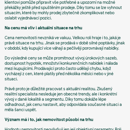
klientovi pomůže připravit vše potřebné a upozorní na možné
překážky ještě před spuštěním prodeje. Díky tomu se lze vyhnout
situacím, které by mohly prodej zbytečně zkomplikovat nebo
oslabit vyjednávací pozici.
Na cenu má vliv i aktuální situace na trhu
Cena nemovitosti nevzniká ve vakuu. Velkou roli hraje i to, jaká je
právě situace na trhu. Jinak se prodává v době silné poptávky, jinak
v období, kdy kupující více váhají a pečlivěji porovnávají nabídky.
Do výsledné ceny se může promítnout vývoj úrokových sazeb,
dostupnost hypoték, množství konkurenčních nabídek i nálada
mezi kupujícími. Prodávající proto často udělají chybu, když
vycházejí z cen, které platily před několika měsíci nebo v jiné
situaci.
Právě proto je důležité pracovat s aktuální realitou. Zkušený
realitní specialista nesleduje jen obecné trendy, ale i konkrétní
vývoj v dané lokalitě a segmentu. Díky tomu dokáže lépe
odhadnout, jak cenu nastavit, aby odpovídala současné situaci a
měla šanci uspět.
Význam má i to, jak nemovitost působí na trhu
Hodnotu nemovitosti neovlivňují jen její objektivní parametry. Roli