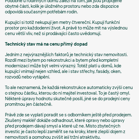
Podobně u rodinných domů záleží na tom, jak jsou propojené
obytné části, kolik je úložného prostoru nebo zda dispozice
odpovídá současným potřebám rodin.
Kupující si totiž nekupují jen metry čtvereční. Kupují funkční
prostor pro každodenní život. A právě to může mít na výslednou
cenu větší vliv, než si prodávající často uvědomují.
Technický stav má na cenu přímý dopad
Jedním z nejvýraznějších faktorů je technický stav nemovitosti.
Rozdíl mezi bytem po rekonstrukci a bytem před kompletní
modernizací může být velmi výrazný. Totéž platí u domů, kde
kupující vnímají nejen vzhled, ale i stav střechy, fasády, oken,
rozvodů nebo vytápění.
To ale neznamená, že každá rekonstrukce automaticky zvýší cenu
o stejnou částku, kterou do ní majitel investoval. To je častý omyl.
Některé úpravy hodnotu skutečně posílí, jiné se do prodejní ceny
promítnou jen částečně.
Právě zde se vyplatí poradit se s odborníkem ještě před prodejem.
Zkušený makléř dokáže odhadnout, které opravy nebo úpravy
před prodejem dávají smysl a které už ne. Místo zbytečných
investic je často lepší zaměřit se na kroky, které zlepší dojem z
nemovitosti a pomohou zvýšit její tržní atraktivitu.