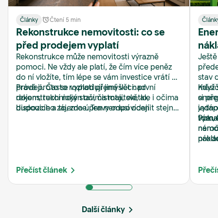
Články
Čtení 5 min
Článk
Rekonstrukce nemovitosti: co se
Ener
před prodejem vyplatí
nákl
Rekonstrukce může nemovitosti výrazně
Ještě
Real
pomoci. Ne vždy ale platí, že čím více peněz
přede
do ní vložíte, tím lépe se vám investice vrátí při
stav 
prodeji. Často rozhodují jiné věci: první
Právě proto se vyplatí přemýšlet nad
měsíč
Když 
dojem, technický stav, čistota, světlo,
rekonstrukcí nejen očima majitele, ale i očima
energ
si př
dispozice a to, zda úpravy odpovídají
budoucího zájemce. Ten nemusí ocenit stejný
jedno
vytápě
očekávání kupujících.
styl kuchyně, barvu obkladů nebo typ podlahy.
tom, 
význa
Pokud
Zato si rychle všimne vlhkosti, zastaralých
nároč
nemov
rozvodů, špatného světla nebo zanedbaných
nákla
prode
detailů.
zájem
jako 
nemov
na je
Přečíst článek
Přečí
Další články