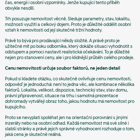
čas, energii i osobní vzpomínky. Jenže kupující tento příběh
obvykle nesdílí.
Trh posuzuje nemovitost věcně. Sleduje parametry, stav, lokalitu,
možnosti využití a celkový dojem. Proto je důležité oddělit osobní
vztah k nemovitosti od její skutečné tržní hodnoty.
Právě to bývá pro prodávající někdy složité. A právě proto je
užitečné mít po boku odborníka, který dokáže situaci vyhodnotit s
odstupem a pomoci nastavit realistická očekávání. To je důležité
nejen pro stanovení ceny, ale i pro klidnější průběh celého prodeje.
Cenu nemovitosti určuje soubor faktorů, ne jeden detail
Pokud si kladete otázku, co skutečně ovlivňuje cenu nemovitosti,
odpověď je jednoduchá: není to jedna věc, ale kombinace několika
faktorů. Lokalita, velikost, dispozice, technický stav, stav domu,
právní připravenost, situace na trhu i samotná prezentace
dohromady vytvářejí obraz toho, jakou hodnotu má nemovitost pro
kupujícího.
Proto se nevyplatí spoléhat jen na orientační porovnání s jinými
inzeráty nebo na osobní odhad. Každá nemovitost má své silné i
slabší stránky a právě jejich správné vyhodnocení rozhoduje o tom,
jaká cena je skutečně reálná.