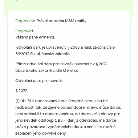
Odpovídá:
Právní poradna M&M reality
Odpověď:
Vážený pane Krmenci,
odvolání daru je upraveno v § 2068 a násl. zákona číslo
89/2012 Sb. občanský zákoník.
Přímo odvolání daru pro nevděk naleznete v § 2072
občanského zákoníku, dle kterého:
Odvolání daru pro nevděk
§ 2072
(1) Ublížil-li obdarovaný dárci úmyslně nebo z hrubé
nedbalosti tak, že zjevně porušil dobré mravy, může dárce,
neprominul-li to obdarovanému, od darovací smlouvy pro
jeho nevděk odstoupit. Byl-li dar již odevzdán, má dárce
právo požadovat vydání celého daru, a není-li to možné,
zaplacení jeho obvyklé ceny.