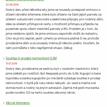
23.08.2016
Dobrý den, před několika lety jsme se sousedy podepsali smlouvu o
zřízení věcného břemene, které bylo zřízeno na části jejich parcely za
účelem vybudování vodovodní a elektrické přípojky pro rodinný dům,
dále za účelem přístupové cesty, s možností přístupu a příjezdu na
pozemek spolu všech vlastníků parcely a RD. Problém je v tom, že
jsme nedávno zjistili, že jsme smlouvu zapoměli vložit do katastru.
Chci se proto zeptat, jestli i přesto je smlouva platná či ne, protože
prodáváme dům a za sousedy máme již někoho jiného. Doufám, že
nám pomůžete v této nepříjemné situaci. Děkuji
Souhlas k prodeji nemovitosti SJM
17.07.2015
Dobrý den, prodávame ze sestrou byt v osobním vlastnictvi, který
jsme zdědili po rodičích. Byt Nespadá proto do SJM. Kupující si bere
hypotéku a banka kupujicího po mé ženě vyžaduje souhlas k prodeji
nemovitosti. V bytě půl roku nikdo nebydlí. Já i sestra máme své
domácnosti a rodiny na jiných adresách. Zajímá mě jestli ma banka
podle nového OZ na tento souhlas zákonný nárok.
Věcné břemeno