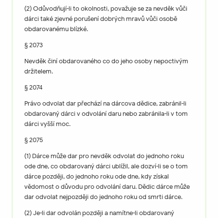
(2) Odůvodňují-li to okolnosti, považuje se za nevděk vůči
dárci také zjevné porušení dobrých mravů vůči osobě
obdarovanému blízké.
§ 2073
Nevděk činí obdarovaného co do jeho osoby nepoctivým
držitelem.
§ 2074
Právo odvolat dar přechází na dárcova dědice, zabránil-li
obdarovaný dárci v odvolání daru nebo zabránila-li v tom
dárci vyšší moc.
§ 2075
(1) Dárce může dar pro nevděk odvolat do jednoho roku
ode dne, co obdarovaný dárci ublížil, ale dozví-li se o tom
dárce později, do jednoho roku ode dne, kdy získal
vědomost o důvodu pro odvolání daru. Dědic dárce může
dar odvolat nejpozději do jednoho roku od smrti dárce.
(2) Je-li dar odvolán později a namítne-li obdarovaný