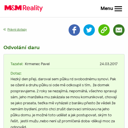
Menu
Právní dotazy
Odvolání daru
Tazatel:
Krmenec Pavel
24.03.2017
Dotaz:
Hezký den přeji, daroval sem půlku rd svobodnému synovi. Pak
se oženil a druhu půlku si ode mě odkoupil s tím, že domek
pospravujeme. 2 roky se nezajímá, nepomáhá, všechno spravuji
sám, jeho manželka mu zakázala se mnou komunikovat, chovají
se jako prasata, teďka mě vyházeli z baráku přesto že vědeli že
nemám bydlení, proto chci zrušit darovaci smlouvu na jeho
půlku domu. je možné toto udělat a jak postupovat, ským to
řešit, jestli mužu ,nebo není už promlčená doba -děkuji moc za
odpověd.