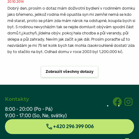
20.10.2014
Dobrý den, prosím o dotaz mám doživotní bydlení v rodinném domku
jako břemeno, jelikož rodina mě opustila syn mi zemřel nemá se kdo
mě starat, proto se ptám zda mám nárok na odstupné, koupila bych si
byt. S rodinou nevycházím tak se nejde domluvit obývám spodní část
domů t.j.kuchyň, jídelna obýv. pokoj hala chodba a půl verandy, půl
sklepa a půl zahrady. Nevím jak začít a jak dál. Prosím poraďte už to
nezvládám je mi 75 let kolik bych tak mohla /zaokrouhleně dostat/ zda
by to stačilo na byt. Odhad domu v roce 2003 byl 1,200.000 kč.
Zobrazit všechny dotazy
Kontakty
8:00 - 20:00 (Po - Pá)
9:00 - 17:00 (So, Ne, svátky)
+420 296 399 006