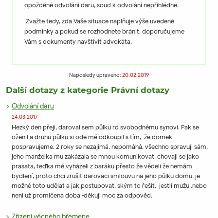
opožděné odvolání daru, soud k odvolání nepřihlédne.
Zvažte tedy, zda Vaše situace naplňuje výše uvedené
podmínky a pokud se rozhodnete bránit, doporučujeme
Vám s dokumenty navštívit advokáta.
Naposledy upraveno:
20.02.2019
Další dotazy z kategorie Právní dotazy
Odvolání daru
24.03.2017
Hezký den přeji, daroval sem půlku rd svobodnému synovi. Pak se
oženil a druhu půlku si ode mě odkoupil s tím, že domek
pospravujeme. 2 roky se nezajímá, nepomáhá, všechno spravuji sám,
jeho manželka mu zakázala se mnou komunikovat, chovají se jako
prasata, teďka mě vyházeli z baráku přesto že vědeli že nemám
bydlení, proto chci zrušit darovaci smlouvu na jeho půlku domu. je
možné toto udělat a jak postupovat, ským to řešit, jestli mužu ,nebo
není už promlčená doba -děkuji moc za odpověd.
Zřízení věcného břemene